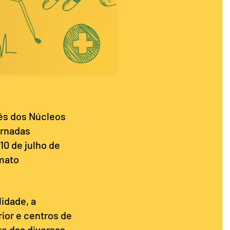
és dos Núcleos
ornadas
10 de julho de
rmato
idade, a
ior e centros de
to das diversas