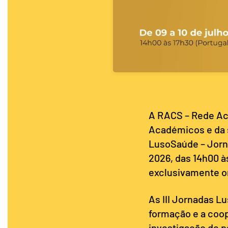
A RACS – Rede Ac
Académicos e da s
LusoSaúde – Jorna
2026, das 14h00 à
exclusivamente o
As III Jornadas L
formação e a coop
investigação de p