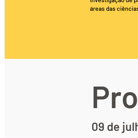
áreas das ciência
Pr
09 de ju