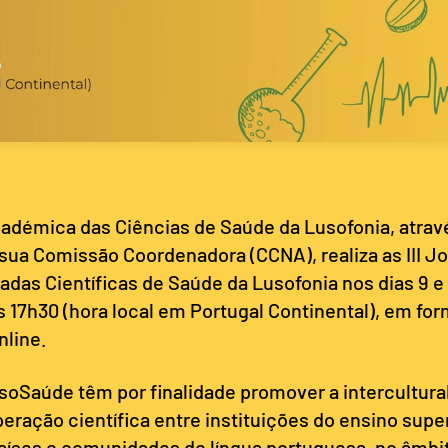
adémica das Ciências de Saúde da Lusofonia, atrav
ua Comissão Coordenadora (CCNA), realiza as III J
das Científicas de Saúde da Lusofonia nos dias 9 e 
s 17h30 (hora local em Portugal Continental), em fo
nline.
usoSaúde têm por finalidade promover a intercultural
eração científica entre instituições do ensino super
aíses e comunidades de língua portuguesa, no âmbi